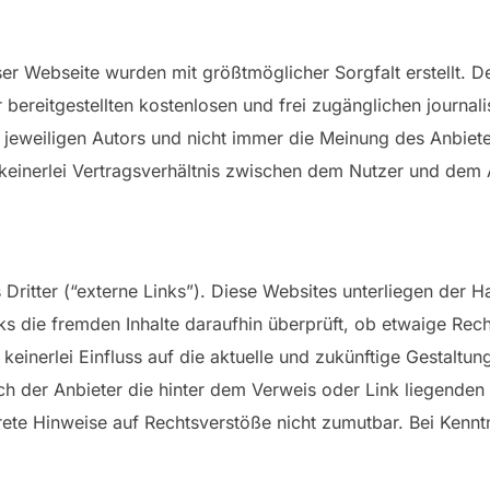
eser Webseite wurden mit größtmöglicher Sorgfalt erstellt. 
er bereitgestellten kostenlosen und frei zugänglichen journa
eweiligen Autors und nicht immer die Meinung des Anbieter
keinerlei Vertragsverhältnis zwischen dem Nutzer und dem A
ritter (“externe Links”). Diese Websites unterliegen der Ha
ks die fremden Inhalte daraufhin überprüft, ob etwaige Re
 keinerlei Einfluss auf die aktuelle und zukünftige Gestaltun
ch der Anbieter die hinter dem Verweis oder Link liegenden 
krete Hinweise auf Rechtsverstöße nicht zumutbar. Bei Kenn